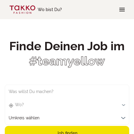
Skip to main content
Wo bist Du?
Finde Deinen Job im
#teamyellow
Was willst Du machen?
Wo?
Umkreis wählen
Job finden