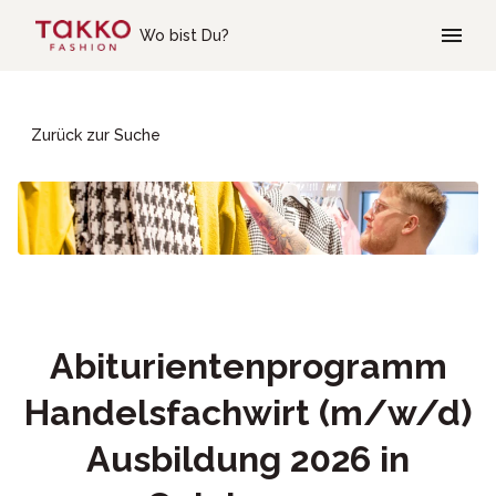
Skip to main content
Wo bist Du?
Zurück zur Suche
Abiturientenprogramm
Handelsfachwirt (m/w/d)
Ausbildung 2026 in