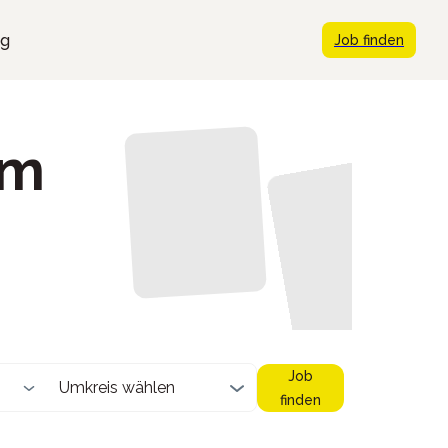
ng
Job finden
im
Job
Umkreis wählen
finden