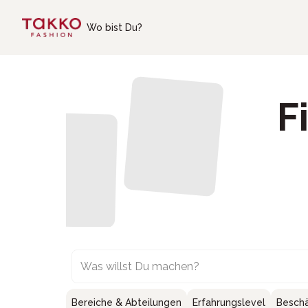
Skip to main content
Wo bist Du?
F
Was willst Du machen?
Bereiche & Abteilungen
Erfahrungslevel
Beschä