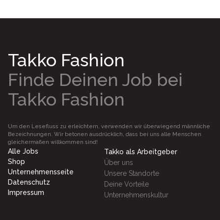
Takko Fashion
Finde Deinen Job bei
Takko Fashion
Um den Lesefluss zu erleichtern, verwenden wir überwiegend männliche
Bezeichnungen. Wir betonen ausdrücklich, dass bei uns alle Menschen
gleichermaßen willkommen sind!
Alle Jobs
Takko als Arbeitgeber
Shop
Über uns
Unternehmensseite
Unsere Standorte
Datenschutz
Deine Vorteile
Impressum
Unternehmenskultur