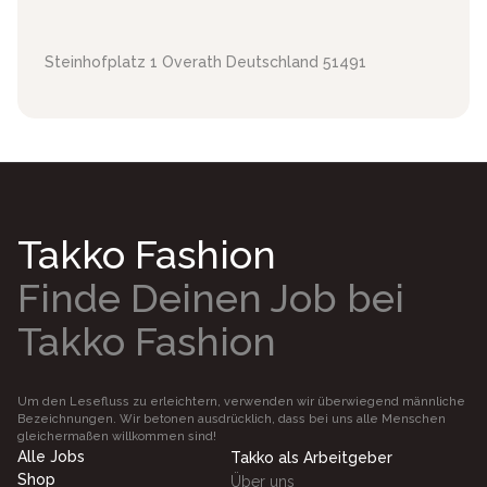
Steinhofplatz 1
Overath
Deutschland
51491
Takko Fashion
Finde Deinen Job bei
Takko Fashion
Um den Lesefluss zu erleichtern, verwenden wir überwiegend männliche
Bezeichnungen. Wir betonen ausdrücklich, dass bei uns alle Menschen
gleichermaßen willkommen sind!
Alle Jobs
Takko als Arbeitgeber
Shop
Über uns