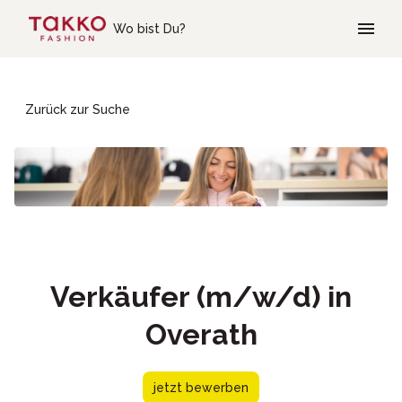
Skip to main content
Wo bist Du?
Zurück zur Suche
Verkäufer (m/w/d) in
Overath
jetzt bewerben