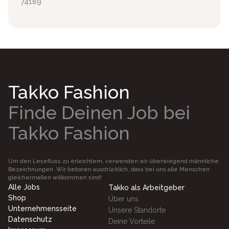
74189
Takko Fashion
Finde Deinen Job bei
Takko Fashion
Um den Lesefluss zu erleichtern, verwenden wir überwiegend männliche
Bezeichnungen. Wir betonen ausdrücklich, dass bei uns alle Menschen
gleichermaßen willkommen sind!
Alle Jobs
Takko als Arbeitgeber
Shop
Über uns
Unternehmensseite
Unsere Standorte
Datenschutz
Deine Vorteile