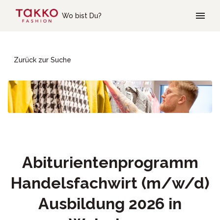
Skip to main content
Wo bist Du?
Zurück zur Suche
Abiturientenprogramm
Handelsfachwirt (m/w/d)
Ausbildung 2026 in