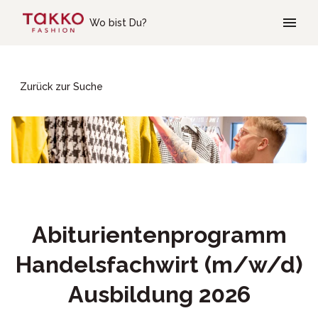
Skip to main content
Wo bist Du?
Zurück zur Suche
Abiturientenprogramm
Handelsfachwirt (m/w/d)
Ausbildung 2026