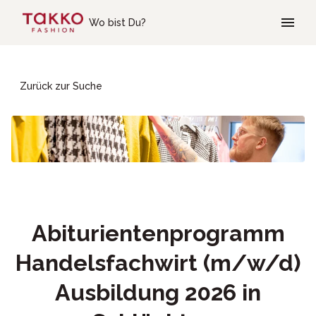
Skip to main content
Wo bist Du?
Zurück zur Suche
Abiturientenprogramm
Handelsfachwirt (m/w/d)
Ausbildung 2026 in