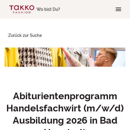
Skip to main content
Wo bist Du?
Zurück zur Suche
Abiturientenprogramm
Handelsfachwirt (m/w/d)
Ausbildung 2026 in Bad