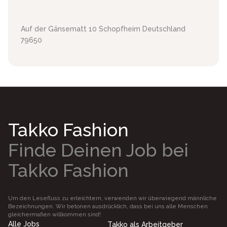
Auf der Gänsematt 10
Schopfheim
Deutschland
79650
Takko Fashion
Finde Deinen Job bei
Takko Fashion
Um den Lesefluss zu erleichtern, verwenden wir überwiegend männliche
Bezeichnungen. Wir betonen ausdrücklich, dass bei uns alle Menschen
gleichermaßen willkommen sind!
Alle Jobs
Takko als Arbeitgeber