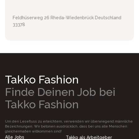
Feldhüserweg 26
Rheda-Wiedenbrück
Deutschland
33378
Takko Fashion
Finde Deinen Job bei
Takko Fashion
Um den Lesefluss zu erleichtern, verwenden wir überwiegend männliche
Bezeichnungen. Wir betonen ausdrücklich, dass bei uns alle Menschen
gleichermaßen willkommen sind!
Alle Jobs
Takko als Arbeitgeber