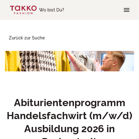
Skip to main content
Wo bist Du?
Zurück zur Suche
Abiturientenprogramm
Handelsfachwirt (m/w/d)
Ausbildung 2026 in