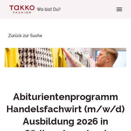
Skip to main content
Wo bist Du?
Zurück zur Suche
Abiturientenprogramm
Handelsfachwirt (m/w/d)
Ausbildung 2026 in