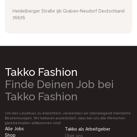
Heidelberger Straße 9b
Graben-Neudorf
Deutschland
76676
Takko Fashion
Finde Deinen Job bei
Takko Fashion
Um den Lesefluss zu erleichtern, verwenden wir überwiegend männliche
Bezeichnungen. Wir betonen ausdrücklich, dass bei uns alle Menschen
gleichermaßen willkommen sind!
Alle Jobs
Takko als Arbeitgeber
Shop
Über uns