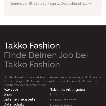
Nürnberger Straße 24g
Pegnitz
Deutschland
91257
Takko Fashion
Finde Deinen Job bei
Takko Fashion
Um den Lesefluss zu erleichtern, verwenden wir überwiegend männliche
Bezeichnungen. Wir betonen ausdrücklich, dass bei uns alle Menschen
gleichermaßen willkommen sind!
Alle Jobs
Takko als Arbeitgeber
Shop
Über uns
Unternehmensseite
Unsere Standorte
Datenschutz
Deine Vorteile