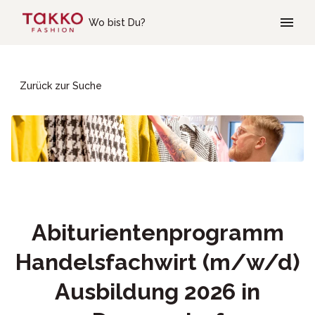
Skip to main content
Wo bist Du?
Zurück zur Suche
Abiturientenprogramm
Handelsfachwirt (m/w/d)
Ausbildung 2026 in