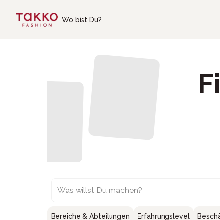
Skip to main content
Wo bist Du?
F
Was willst Du machen?
Bereiche & Abteilungen
Erfahrungslevel
Beschä