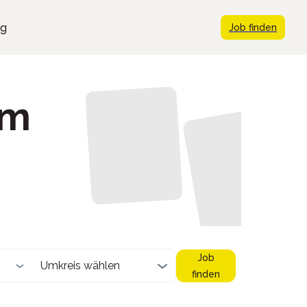
ng
Job finden
im
Job
Umkreis wählen
finden