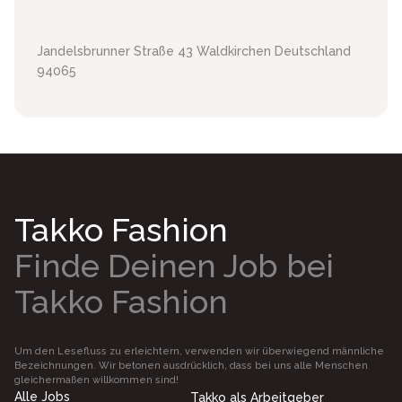
Jandelsbrunner Straße 43
Waldkirchen
Deutschland
94065
Takko Fashion
Finde Deinen Job bei
Takko Fashion
Um den Lesefluss zu erleichtern, verwenden wir überwiegend männliche
Bezeichnungen. Wir betonen ausdrücklich, dass bei uns alle Menschen
gleichermaßen willkommen sind!
Alle Jobs
Takko als Arbeitgeber