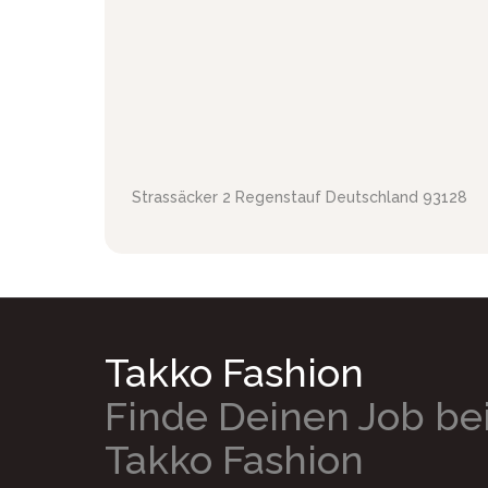
Strassäcker 2
Regenstauf
Deutschland
93128
Takko Fashion
Finde Deinen Job be
Takko Fashion