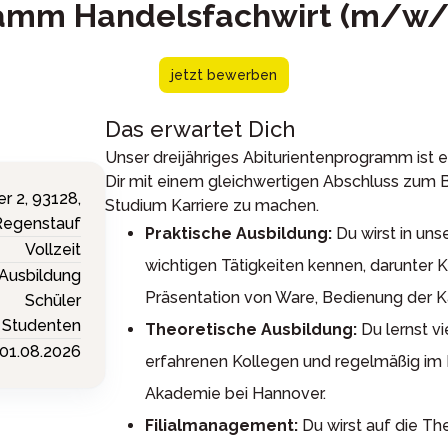
amm Handelsfachwirt (m/w/
jetzt bewerben
Das erwartet Dich
Unser dreijähriges Abiturientenprogramm ist 
Dir mit einem gleichwertigen Abschluss zum 
er 2,
93128,
Studium Karriere zu machen.
Regenstauf
Praktische Ausbildung:
Du wirst in uns
Vollzeit
wichtigen Tätigkeiten kennen, darunter
Ausbildung
Präsentation von Ware, Bedienung der Ka
Schüler
Studenten
Theoretische Ausbildung:
Du lernst v
01.08.2026
erfahrenen Kollegen und regelmäßig im B
Akademie bei Hannover.
Filialmanagement:
Du wirst auf die Th