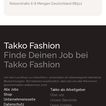
Reiserstraße 6-8
Mengen
Deutschland
88512
Takko Fashion
Finde Deinen Job bei
Takko Fashion
Um den Lesefluss zu erleichtern, verwenden wir überwiegend männliche
Bezeichnungen. Wir betonen ausdrücklich, dass bei uns alle Menschen
gleichermaßen willkommen sind!
Alle Jobs
Takko als Arbeitgeber
Shop
Über uns
Unternehmensseite
Unsere Standorte
Datenschutz
Deine Vorteile