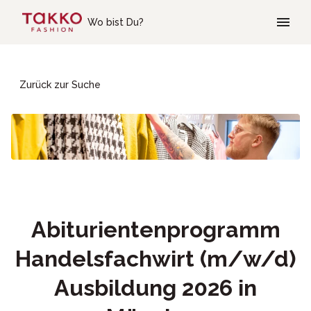
Skip to main content
Wo bist Du?
Zurück zur Suche
Abiturientenprogramm
Handelsfachwirt (m/w/d)
Ausbildung 2026 in