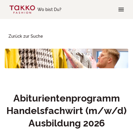
Skip to main content
Wo bist Du?
Zurück zur Suche
Abiturientenprogramm
Handelsfachwirt (m/w/d)
Ausbildung 2026