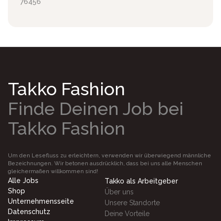
76456
Takko Fashion
Finde Deinen Job bei
Takko Fashion
Um den Lesefluss zu erleichtern, verwenden wir überwiegend männliche
Bezeichnungen. Wir betonen ausdrücklich, dass bei uns alle Menschen
gleichermaßen willkommen sind!
Alle Jobs
Takko als Arbeitgeber
Shop
Über uns
Unternehmensseite
Unsere Standorte
Datenschutz
Deine Vorteile