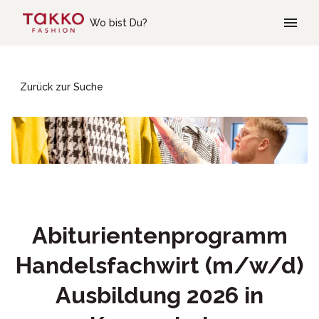
Skip to main content
Wo bist Du?
Zurück zur Suche
Abiturientenprogramm
Handelsfachwirt (m/w/d)
Ausbildung 2026 in