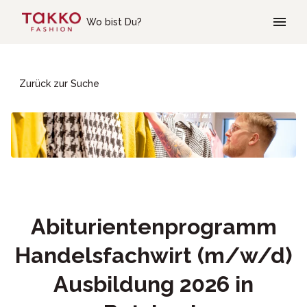
Skip to main content
Wo bist Du?
Zurück zur Suche
Abiturientenprogramm
Handelsfachwirt (m/w/d)
Ausbildung 2026 in