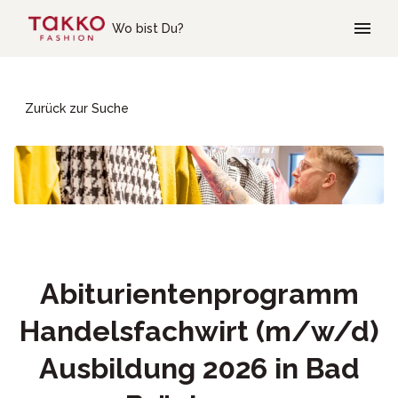
Skip to main content
Wo bist Du?
Zurück zur Suche
Abiturientenprogramm
Handelsfachwirt (m/w/d)
Ausbildung 2026 in Bad