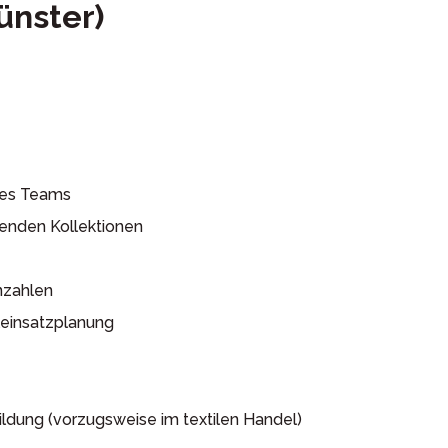
ünster)
nes Teams
enden Kollektionen
nzahlen
leinsatzplanung
ldung (vorzugsweise im textilen Handel)