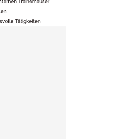
internen Trainerhäuser
ten
volle Tätigkeiten