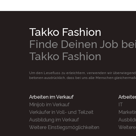
Takko Fashion
Finde Deinen Job be
Takko Fashion
Um den Lesefluss zu erleichtern, verwenden wir überwiegend
betonen ausdrücklich, dass bei uns alle Menschen gleicherma
Arbeiten im Verkauf
Arbeite
Minijob im Verkauf
IT
Verkäufer in Voll- und Teilzeit
Marketi
Ausbildung im Verkauf
Ausbild
Weitere Einstiegsmöglichkeiten
Weitere