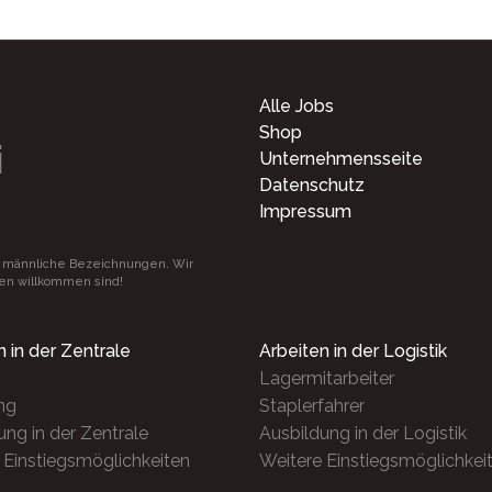
Alle Jobs
Shop
i
Unternehmensseite
Datenschutz
Impressum
 männliche Bezeichnungen. Wir
ßen willkommen sind!
n in der Zentrale
Arbeiten in der Logistik
Lagermitarbeiter
ng
Staplerfahrer
ung in der Zentrale
Ausbildung in der Logistik
 Einstiegsmöglichkeiten
Weitere Einstiegsmöglichkei