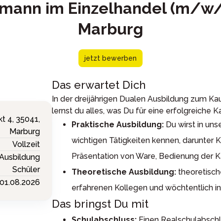
mann im Einzelhandel (m/w/d
Marburg
jetzt bewerben
Das erwartet Dich
In der dreijährigen Dualen Ausbildung zum Ka
lernst du alles, was Du für eine erfolgreiche Ka
t 4,
35041,
Praktische Ausbildung:
Du wirst in uns
Marburg
wichtigen Tätigkeiten kennen, darunter
Vollzeit
Präsentation von Ware, Bedienung der 
Ausbildung
Schüler
Theoretische Ausbildung:
theoretisch
01.08.2026
erfahrenen Kollegen und wöchtentlich in
Das bringst Du mit
Schulabschluss:
Einen Realschulabschlu