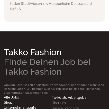
In den Stadtwiesen 1-5
Heppenheim
Deutschland
64646
Takko Fashion
Finde Deinen Job bei
Takko Fashion
Um den Lesefluss zu erleichtern, verwenden wir überwiegend männliche
Bezeichnungen. Wir betonen ausdrücklich, dass bei uns alle Menschen
gleichermaßen willkommen sind!
Alle Jobs
Takko als Arbeitgeber
Shop
Über uns
Unternehmensseite
Unsere Standorte