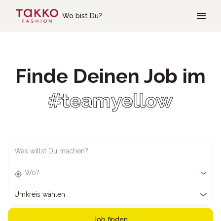
Skip to main content
Wo bist Du?
Finde Deinen Job im
#teamyellow
Was willst Du machen?
Wo?
Umkreis wählen
Job finden