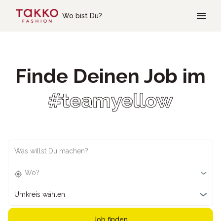
Skip to main content
Wo bist Du?
Finde Deinen Job im
#teamyellow
Was willst Du machen?
Wo?
Umkreis wählen
Job finden