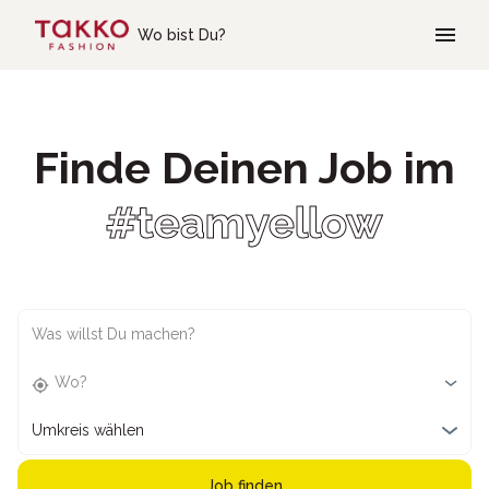
Skip to main content
Wo bist Du?
Finde Deinen Job im
#teamyellow
Was willst Du machen?
Wo?
Umkreis wählen
Job finden