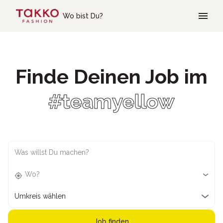
Skip to main content
Wo bist Du?
Finde Deinen Job im
#teamyellow
Was willst Du machen?
Wo?
Umkreis wählen
Job finden