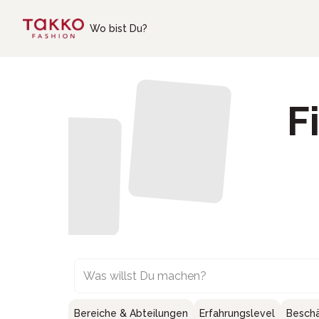
Skip to main content
Wo bist Du?
F
Was willst Du machen?
Bereiche & Abteilungen
Erfahrungslevel
Beschä