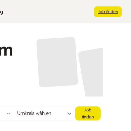
ng
Job finden
im
Job
Umkreis wählen
finden