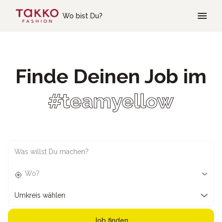
Skip to main content
Wo bist Du?
Finde Deinen Job im
#teamyellow
Was willst Du machen?
Wo?
Umkreis wählen
Job finden