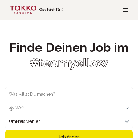
Skip to main content
Wo bist Du?
Finde Deinen Job im
#teamyellow
Was willst Du machen?
Wo?
Umkreis wählen
Job finden