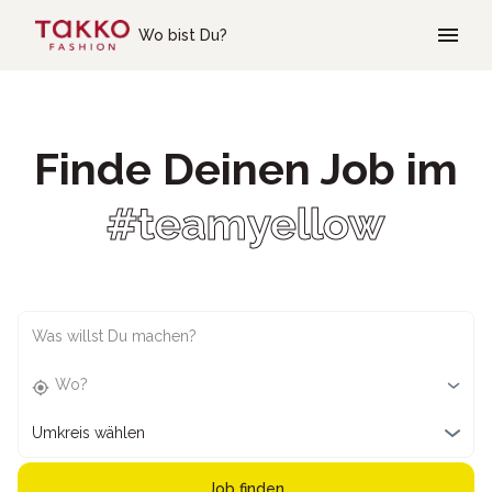
Skip to main content
Wo bist Du?
Finde Deinen Job im
#teamyellow
Was willst Du machen?
Wo?
Umkreis wählen
Job finden