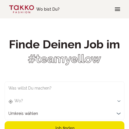
Skip to main content
Wo bist Du?
Finde Deinen Job im
#teamyellow
Was willst Du machen?
Wo?
Umkreis wählen
Job finden