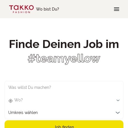
Skip to main content
Wo bist Du?
Finde Deinen Job im
#teamyellow
Was willst Du machen?
Wo?
Umkreis wählen
Job finden