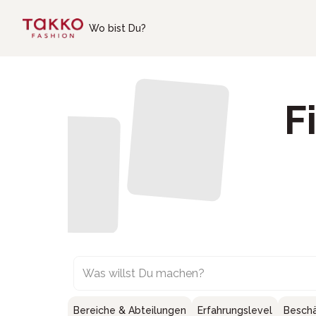
Skip to main content
Wo bist Du?
F
Was willst Du machen?
Bereiche & Abteilungen
Erfahrungslevel
Beschä