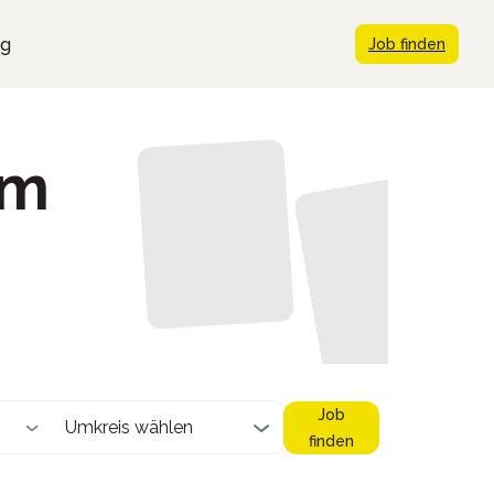
ng
Job finden
im
Job
Umkreis wählen
finden