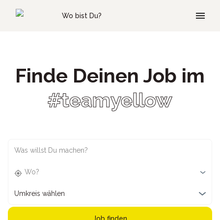
Skip to main content
Wo bist Du?
Finde Deinen Job im
#teamyellow
Was willst Du machen?
Wo?
Umkreis wählen
Job finden