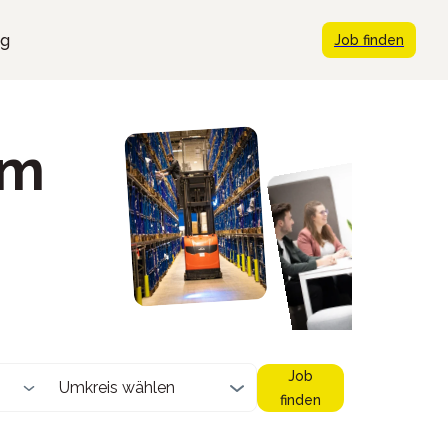
ng
Job finden
im
Job
Umkreis wählen
finden