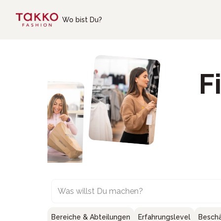
Skip to main content
Wo bist Du?
F
Was willst Du machen?
Bereiche & Abteilungen
Erfahrungslevel
Beschä