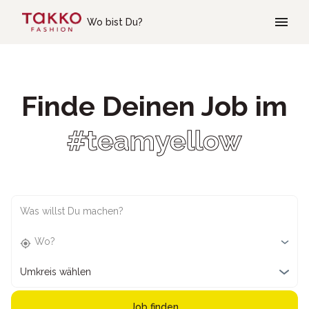
Skip to main content
Wo bist Du?
Finde Deinen Job im
#teamyellow
Was willst Du machen?
Wo?
Umkreis wählen
Job finden