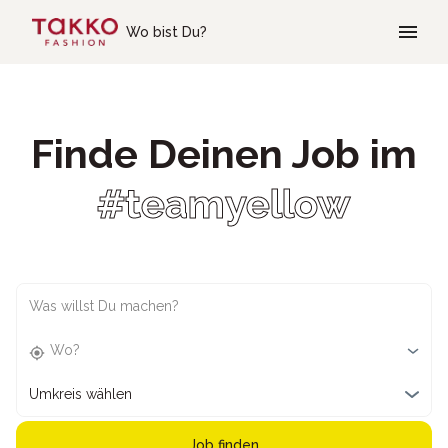
Skip to main content
Wo bist Du?
Finde Deinen Job im
#teamyellow
Was willst Du machen?
Wo?
Umkreis wählen
Job finden