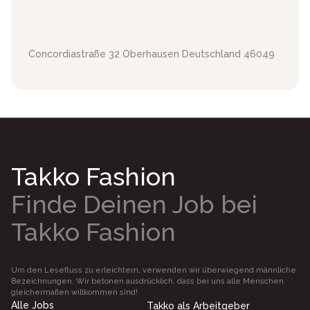
Concordiastraße 32
Oberhausen
Deutschland
46049
Takko Fashion
Finde Deinen Job bei
Takko Fashion
Um den Lesefluss zu erleichtern, verwenden wir überwiegend männliche
Bezeichnungen. Wir betonen ausdrücklich, dass bei uns alle Menschen
gleichermaßen willkommen sind!
Alle Jobs
Takko als Arbeitgeber