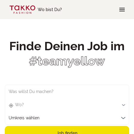
Skip to main content
Wo bist Du?
Finde Deinen Job im
#teamyellow
Was willst Du machen?
Wo?
Umkreis wählen
Job finden