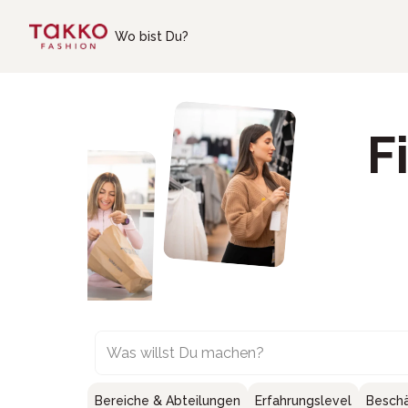
Skip to main content
Wo bist Du?
F
Was willst Du machen?
Bereiche & Abteilungen
Erfahrungslevel
Beschä