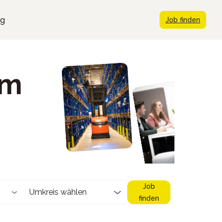
ng
Job finden
im
Job
Umkreis wählen
finden