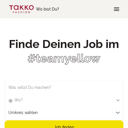
Skip to main content
Wo bist Du?
Finde Deinen Job im
#teamyellow
Was willst Du machen?
Wo?
Umkreis wählen
Job finden