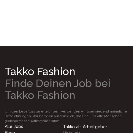
Jetzt bewerben
Takko Fashion
Finde Deinen Job bei
Takko Fashion
Um den Lesefluss zu erleichtern, verwenden wir überwiegend männliche
Bezeichnungen. Wir betonen ausdrücklich, dass bei uns alle Menschen
gleichermaßen willkommen sind!
Alle Jobs
Takko als Arbeitgeber
Shop