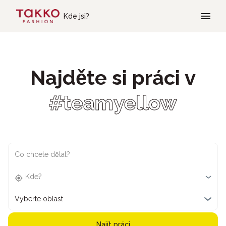
Skip to main content
Kde jsi?
Najděte si práci v
#teamyellow
Co chcete dělat?
Kde?
Vyberte oblast
Najít práci