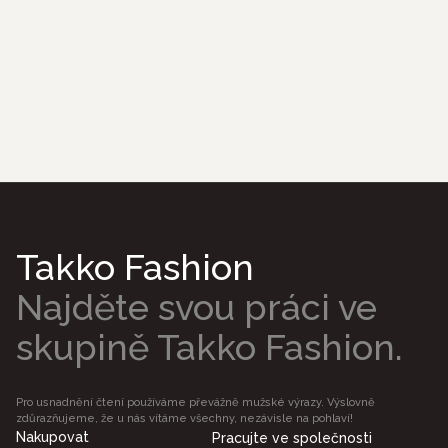
Takko Fashion
Najděte svou práci ve
skupině Takko Fashion.
Pro usnadnění čtení používáme převážně mužské výrazy. Výslovně
zdůrazňujeme, že u nás vítáme všechny, nezávisle na pohlaví!
Nakupovat
Pracujte ve společnosti